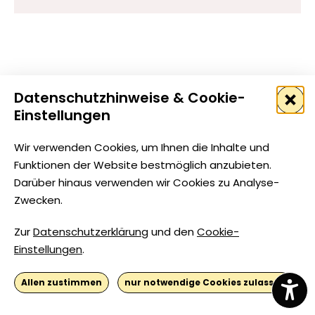
Datenschutzhinweise & Cookie-
Forum zur Förderung kommunaler Interaktion e.V.
Einstellungen
Wir verwenden Cookies, um Ihnen die Inhalte und
Straße der Jugend 105a
Funktionen der Website bestmöglich anzubieten.
03046 Cottbus
Darüber hinaus verwenden wir Cookies zu Analyse-
Zwecken.
Telefon: 0355 / 79 07 66
Telefon: 03541 / 80 14 22
Zur
Datenschutzerklärung
und den
Cookie-
E-Mail: interforumev@gmx.de
Einstellungen
.
Start
Datenschutz
Impressum
Cookie-Einstellungen
Allen zustimmen
nur notwendige Cookies zulassen
nach oben